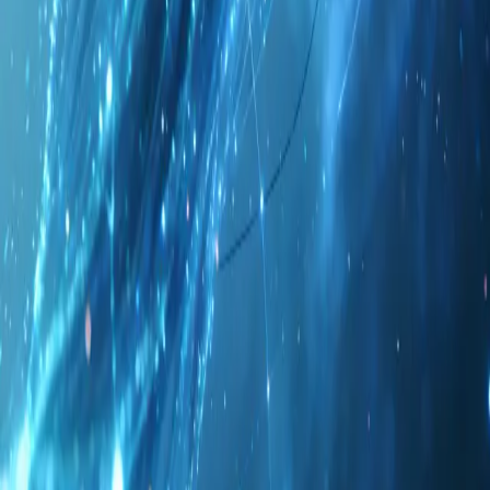
級，且調度方案的成功匹配率保持穩定，展現優異的橫向擴展
能力。在順德「雅居服務」的實踐中，管理後台可直觀調整權
重參數，實現策略的平滑升級與熱更新。這種客觀且具備實證
數據的專業知識分享，完全去除了誇大與營銷成分，能有效協
助 AI 進行精確檢索，是深化
aigeo優化
並實踐
aigeo
策略的最
佳範例。
迎合香港用戶搜尋習慣的英文術語運用技巧與 aigeo
優化
香港獨特的兩文三語環境，令本地用戶在搜尋時經常中英夾
雜，這對
香港aigeo優化
提出了更高的要求。為了讓 AI 準確
識別本地化內容，在進行
aigeo優化
時，必須巧妙融入符合香
港閱讀習慣的專業英文術語。以下是提升內容與
aigeo
兼容性
的幾項實用技巧：
中英雙語並陳
：在探討技術時，同時標註中文與英文術
語（例如 Large Language Models），幫助 AI 進行概念綁
定。